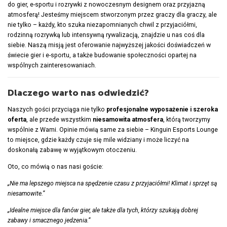
do gier, e-sportu i rozrywki z nowoczesnym designem oraz przyjazną
atmosferą! Jesteśmy miejscem stworzonym przez graczy dla graczy, ale
nie tylko – każdy, kto szuka niezapomnianych chwil z przyjaciółmi,
rodzinną rozrywką lub intensywną rywalizacją, znajdzie u nas coś dla
siebie. Naszą misją jest oferowanie najwyższej jakości doświadczeń w
świecie gier i e-sportu, a także budowanie społeczności opartej na
wspólnych zainteresowaniach.
Dlaczego warto nas odwiedzić?
Naszych gości przyciąga nie tylko
profesjonalne wyposażenie i szeroka
oferta
, ale przede wszystkim
niesamowita atmosfera
, którą tworzymy
wspólnie z Wami. Opinie mówią same za siebie – Kinguin Esports Lounge
to miejsce, gdzie każdy czuje się mile widziany i może liczyć na
doskonałą zabawę w wyjątkowym otoczeniu.
Oto, co mówią o nas nasi goście:
„Nie ma lepszego miejsca na spędzenie czasu z przyjaciółmi! Klimat i sprzęt są
niesamowite.”
„Idealne miejsce dla fanów gier, ale także dla tych, którzy szukają dobrej
zabawy i smacznego jedzenia.”