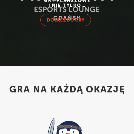
GRY PLANSZOWE
I NIE TYLKO…
UK
DOŁĄCZ DO GRY
GRA NA KAŻDĄ OKAZJĘ