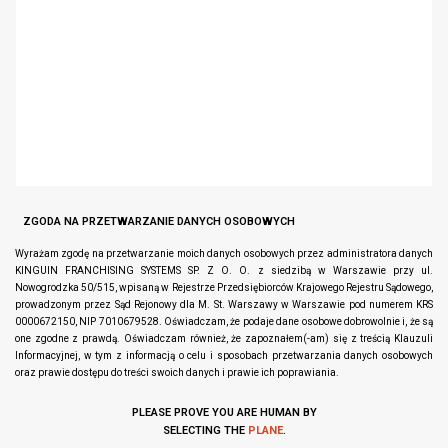
ZGODA NA PRZETWARZANIE DANYCH OSOBOWYCH
Wyrażam zgodę na przetwarzanie moich danych osobowych przez administratora danych
KINGUIN FRANCHISING SYSTEMS SP. Z O. O. z siedzibą w Warszawie przy ul.
Nowogrodzka 50/515, wpisaną w Rejestrze Przedsiębiorców Krajowego Rejestru Sądowego,
prowadzonym przez Sąd Rejonowy dla M. St. Warszawy w Warszawie pod numerem KRS
0000672150, NIP 7010679528. Oświadczam, że podaje dane osobowe dobrowolnie i, że są
one zgodne z prawdą. Oświadczam również, że zapoznałem(-am) się z treścią Klauzuli
Informacyjnej, w tym z informacją o celu i sposobach przetwarzania danych osobowych
oraz prawie dostępu do treści swoich danych i prawie ich poprawiania.
PLEASE PROVE YOU ARE HUMAN BY
SELECTING THE
PLANE
.