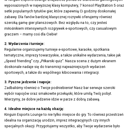
wyposażonych w najwyższej klasy komputery, 7 konsol PlayStation 5 oraz
setki popularnych tytułów gier, które zapewnią Ci godziny doskonałej
zabawy. Dla fanów bardziej klasycznej rozrywki oferujemy również
szeroką gamę gier planszowych. Bez względu na to, czy jesteś
miłośnikiem intensywnych rozgrywek e-sportowych, czy casualowym
graczem – mamy coś dla Ciebie!
2. Wydarzenia i turnieje:
Regularnie organizujemy turnieje e-sportowe, karaoke, spotkania
tematyczne, imprezy towarzyskie, a także unikalne wydarzenia, takie jak
„Speed friending” czy „Piłkarski quiz”. Nasza scena z dużym ekranem
doskonale nadaje się do transmisji najważniejszych wydarzeń
sportowych, a także do wspólnego kibicowania i integracji.
3. Pyszne jedzenie i napoje:
Zadbaliśmy również o Twoje podniebienie! Nasz bar serwuje szeroki
wybór napojów oraz smakowite przekąski, które umilą Twój pobyt.
Wierzymy, że dobre jedzenie idzie w parze z dobrą zabawą.
4. Idealne miejsce na każdą okazję:
Kinguin Esports Lounge to nie tylko miejsce do gry. To również przestrzeń
idealna na organizację urodzin, imprez integracyjnych czy innych
specjalnych okazji. Przygotujemy wszystko, aby Twoje wydarzenie było